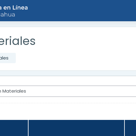
eriales
ales