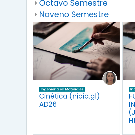
Octavo Semestre
Noveno Semestre
Ingeniería en Materiales
In
Cinética (nidia.gl)
F
AD26
I
(
H