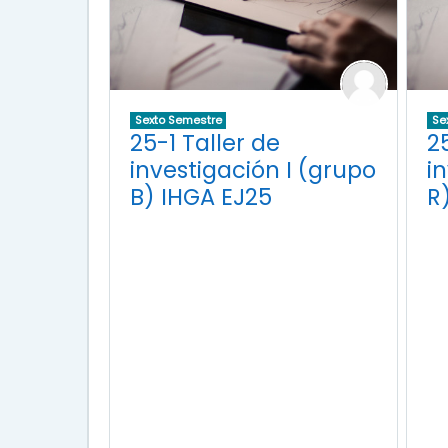
Sexto Semestre
Se
25-1 Taller de
2
investigación I (grupo
i
B) IHGA EJ25
R