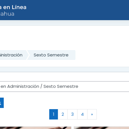
inistración
Sexto Semestre
Buscar cursos
(actual)
Página siguiente
1
2
3
4
»