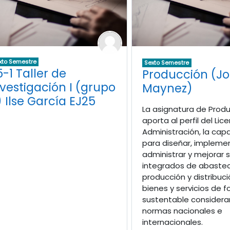
xto Semestre
Sexto Semestre
5-1 Taller de
Producción (Jo
nvestigación I (grupo
Maynez)
) Ilse García EJ25
La asignatura de Prod
aporta al perfil del Li
Administración, la cap
para diseñar, implemen
administrar y mejorar 
integrados de abastec
producción y distribuc
bienes y servicios de 
sustentable considera
normas nacionales e
internacionales.