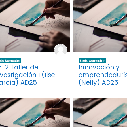
xto Semestre
Sexto Semestre
5-2 Taller de
Innovación y
vestigación I (Ilse
emprendeduri
arcía) AD25
(Nelly) AD25