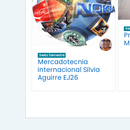
Se
P
M
Sexto Semestre
Mercadotecnia
internacional Silvia
Aguirre EJ26