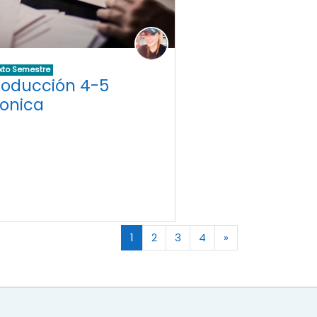
xto Semestre
roducción 4-5
onica
(actual)
Página siguiente
1
2
3
4
»