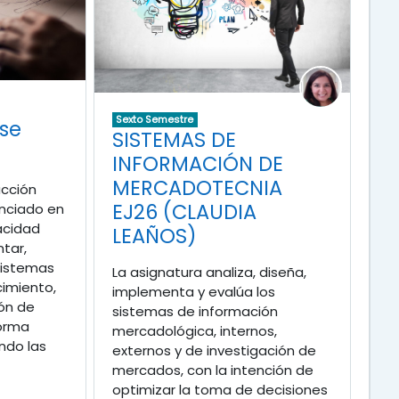
Sexto Semestre
se
SISTEMAS DE
INFORMACIÓN DE
MERCADOTECNIA
ucción
EJ26 (CLAUDIA
cenciado en
acidad
LEAÑOS)
tar,
sistemas
La asignatura analiza, diseña,
imiento,
implementa y evalúa los
ión de
sistemas de información
forma
mercadológica, internos,
ndo las
externos y de investigación de
mercados, con la intención de
optimizar la toma de decisiones