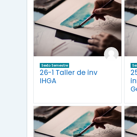
Sexto Semestre
Se
26-1 Taller de inv
2
IHGA
in
G