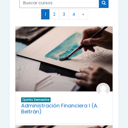
Buscar cursos
Buscar cur
(actual)
Página siguiente
1
2
3
4
»
Quinto Semestre
Administración Financiera I (A.
Beltrán)