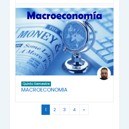
Quinto Semestre
MACROECONOMIA
(actual)
Página siguiente
1
2
3
4
»