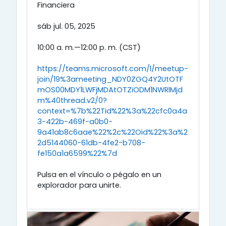
Financiera
sáb jul. 05, 2025
10:00 a. m.—12:00 p. m. (CST)
https://teams.microsoft.com/l/meetup-
join/19%3ameeting_NDY0ZGQ4Y2UtOTF
mOS00MDY1LWFjMDAtOTZiODM1NWRlMjd
m%40thread.v2/0?
context=%7b%22Tid%22%3a%22cfc0a4a
3-422b-469f-a0b0-
9a41ab8c6aae%22%2c%22Oid%22%3a%2
2d5144060-61db-4fe2-b708-
fe150a1a6599%22%7d
Pulsa en el vínculo o pégalo en un
explorador para unirte.